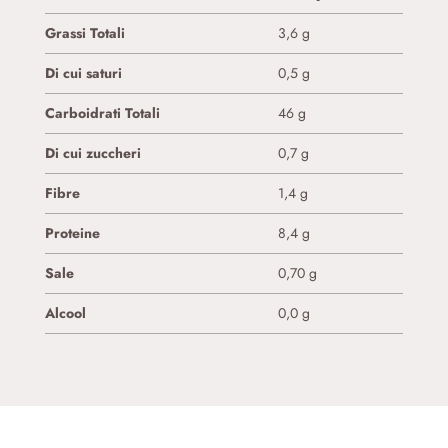
Grassi Totali
3,6 g
Di cui saturi
0,5 g
Carboidrati Totali
46 g
Di cui zuccheri
0,7 g
Fibre
1,4 g
Proteine
8,4 g
Sale
0,70 g
Alcool
0,0 g