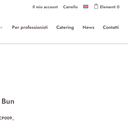
Il mio account
Carrello
Elementi 0
Per professionisti
Catering
News
Contatti
 Bun
CP009_