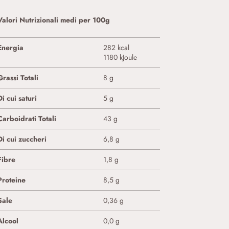
Valori Nutrizionali medi per 100g
Energia
282 kcal
1180 kJoule
Grassi Totali
8 g
Di cui saturi
5 g
Carboidrati Totali
43 g
Di cui zuccheri
6,8 g
Fibre
1,8 g
Proteine
8,5 g
Sale
0,36 g
Alcool
0,0 g