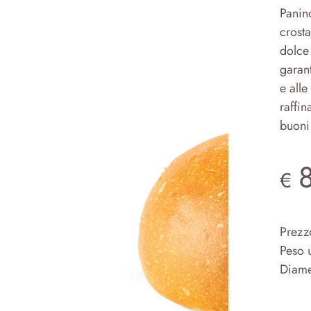
Panin
crosta
dolce
garant
e alle
raffi
buoni
€
Prezz
Peso 
Diame