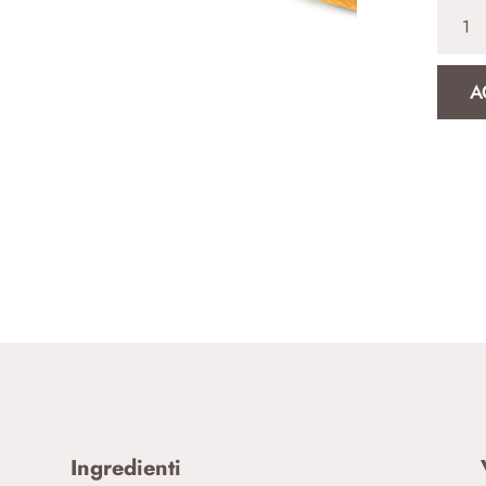
Top
Bun
quanti
A
Ingredienti