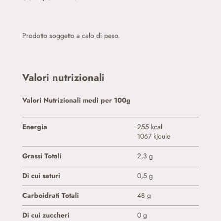
Prodotto soggetto a calo di peso.
Valori nutrizionali
Valori Nutrizionali medi per 100g
Energia
255 kcal
1067 kJoule
Grassi Totali
2,3 g
Di cui saturi
0,5 g
Carboidrati Totali
48 g
Di cui zuccheri
0 g