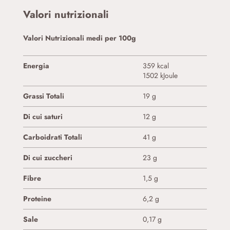
Valori nutrizionali
Valori Nutrizionali medi per 100g
Energia
359 kcal
1502 kJoule
Grassi Totali
19 g
Di cui saturi
12 g
Carboidrati Totali
41 g
Di cui zuccheri
23 g
Fibre
1,5 g
Proteine
6,2 g
Sale
0,17 g